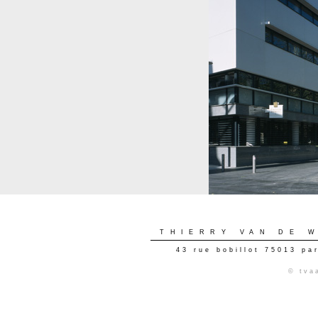
THIERRY VAN DE 
43 rue bobillot 75013 pa
© tva