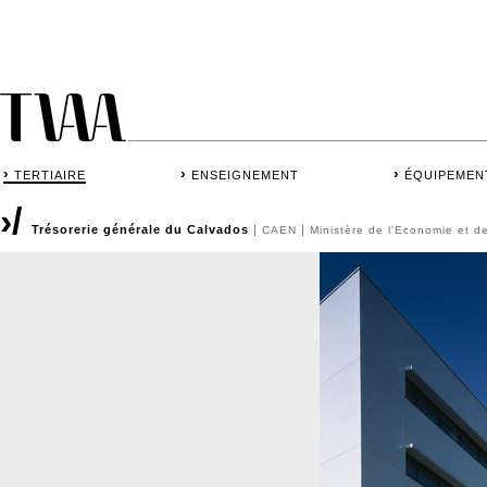
›
›
›
TERTIAIRE
ENSEIGNEMENT
ÉQUIPEMEN
›/
Trésorerie générale du Calvados
|
|
CAEN
Ministère de l'Economie et d