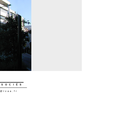
SSOCIÉS
@
tvaa.fr