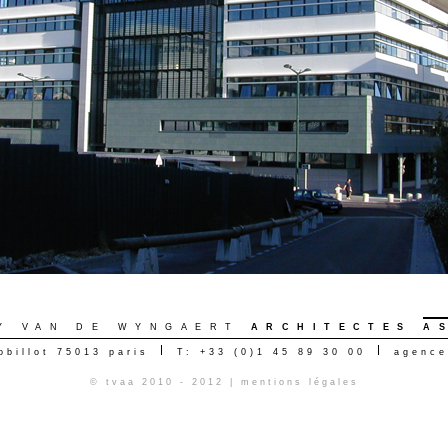
Y VAN DE WYNGAERT
ARCHITECTES
A
obillot 75013 paris
T: +33 (0)1 45 89 30 00
agence
© tvaa 2010 - 2012 |
mentions légales