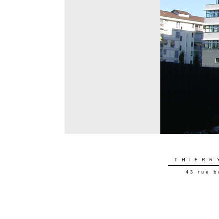
THIERR
43 rue b