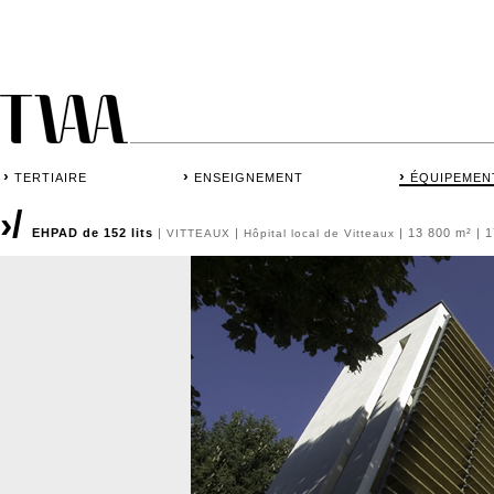
›
›
›
TERTIAIRE
ENSEIGNEMENT
ÉQUIPEMEN
›/
EHPAD de 152 lits
|
|
| 13 800 m² | 
VITTEAUX
Hôpital local de Vitteaux