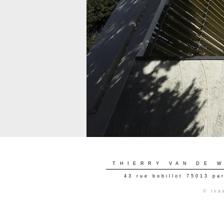
THIERRY VAN DE 
43 rue bobillot 75013 pa
© tva