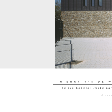
THIERRY VAN DE 
43 rue bobillot 75013 pa
© tva