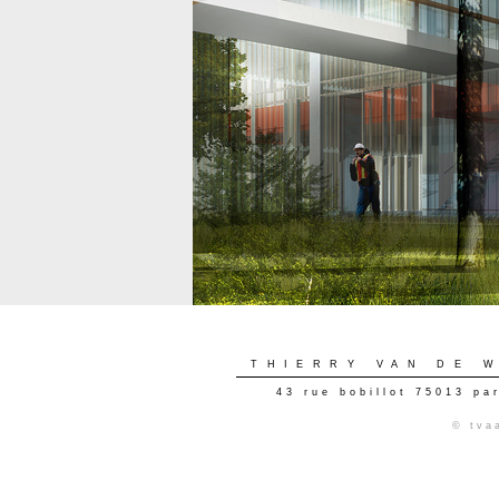
THIERRY VAN DE 
43 rue bobillot 75013 pa
© tva