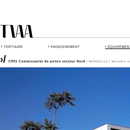
›
›
›
TERTIAIRE
ENSEIGNEMENT
ÉQUIPEMEN
›/
CP01 Commissariat de police secteur Nord
|
|
MARSEILLE
Ministère de