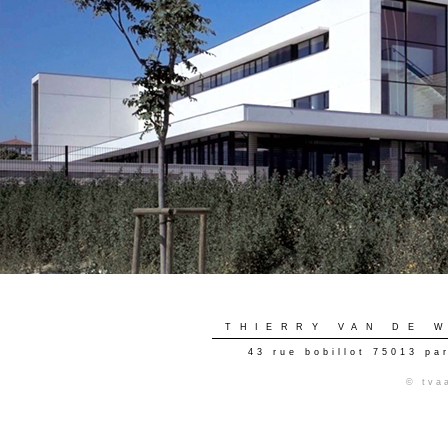
THIERRY VAN DE 
43 rue bobillot 75013 pa
© tva