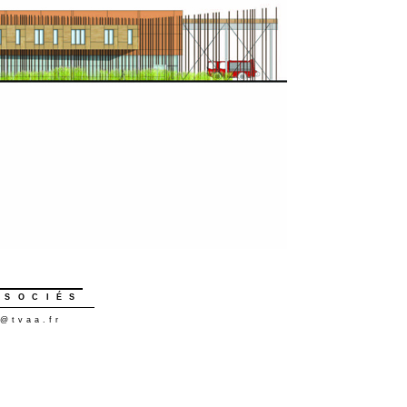
SSOCIÉS
@
tvaa.fr