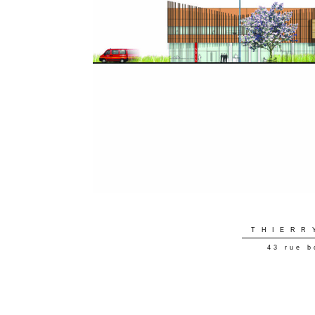
THIERR
43 rue b