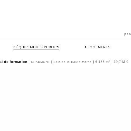
pr
›
›
ÉQUIPEMENTS PUBLICS
LOGEMENTS
al de formation
|
|
| 6 188 m² | 19,7 M €
CHAUMONT
Sdis de la Haute-Marne