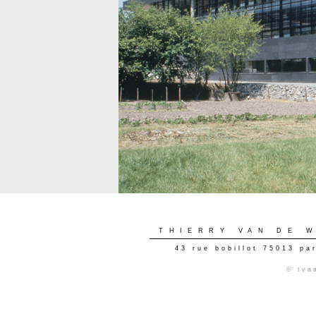
THIERRY VAN DE 
43 rue bobillot 75013 pa
© tva